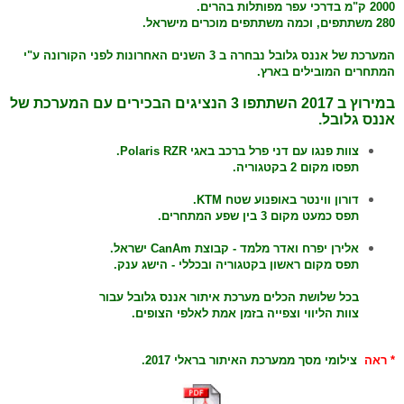
2000 ק"מ בדרכי עפר מפותלות בהרים.
280
משתתפים, וכמה משתתפים מוכרים מישראל.
המערכת של אננס גלובל נבחרה ב 3 השנים האחרונות לפני הקורונה ע"י
המתחרים המובילים בארץ.
במירוץ ב 2017 השתתפו 3 הנציגים הבכירים עם המערכת של
אננס גלובל.
צוות פנגו עם דני פרל ברכב באגי Polaris RZR.
תפסו מקום 2 בקטגוריה.
דורון ווינטר באופנוע שטח KTM.
תפס כמעט מקום 3 בין שפע המתחרים.
אלירן יפרח ואדר מלמד - קבוצת CanAm ישראל.
תפס מקום ראשון בקטגוריה ובכללי - הישג ענק.
בכל
שלושת הכלים מערכת איתור אננס גלובל עבור
צוות הליווי וצפייה בזמן אמת לאלפי הצופים.
* ראה
צילומי מסך ממערכת האיתור בראלי 2017.