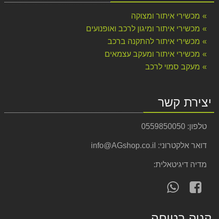
מכשירי איתור ומצוקה
מכשירי איתור ומיגון לרכב ואופנועים
מכשירי איתור להתקנה ברכב
מכשירי איתור ומעקב עצמאים
מעקב סמוי לרכב
יצירת קשר
טלפון:
0559850050
דואר אלקטרוני:
info@AGshop.co.il
מדיה דיגיטאלית:
עקוב
פנה
אחרינו
אלינו
ב-
ב-
קניה בטוחה
WhatsApp
facebook