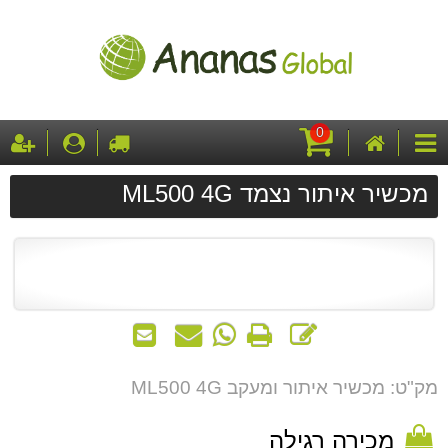
0
עגלת
דף
לקופה
התחבר
ה
קטגוריות
קניות
הבית
מכשיר איתור נצמד ML500 4G
כתוב
הדפס
WhatsApp
שאל
שלח
חוות
-
אותנו
לחבר
דעת
שאל
על
מק"ט: מכשיר איתור ומעקב ML500 4G
אותנו
המוצר
על
מכירה רגילה
המוצר