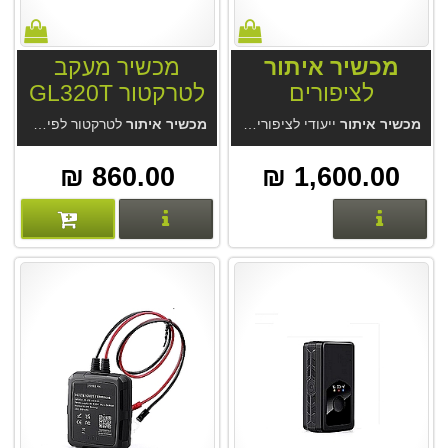
מכשיר איתור
מכשיר מעקב
לציפורים
לטרקטור GL320T
4G
מכשיר איתור
ייעודי לציפורים. המכשיר הקטן ביותר עם זמן סוללה של חודש בתיזמון.
מכשיר איתור
לטרקטור לפיקוח חקלאי GL320T 4G. לשילוב במערכת פארם מנגר או במערכת GPS-Trace. מכשיר הטוב מסוגו מחברת Queclink. מערכת איתור GPS-Trace מחברת Gurtam.
860.00 ₪
1,600.00 ₪
פרטים נוספים
פרטים נוספים