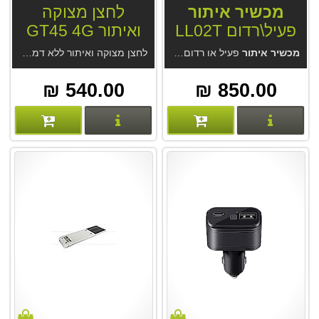
מכשיר איתור
לחצן מצוקה
פעיל\רדום LL02T
ואיתור GT45 4G
4G
מכשיר איתור
פעיל או רדום נצמד לרכב ונגררים LL02T 4G . מיועד למעקב צמוד בזמן אמת או כמכשיר רדום לשנתיים. העברה ממצב רדום לפעיל דרך האפליקציה. לא מגושם נוח להצמדה. אטום למים. בשילוב מערכת האיתור GPS Trace של Gurtam הגדולה בעולם.
לחצן מצוקה ואיתור ללא דמי מנוי GT45. אפליקציה נוחה בעברית לאיתור והתראות. נשיאה כתליון או בכיס או צמוד למפתחות. איתור בבית ובחוץ.
540.00 ₪
850.00 ₪
פרטים נוספים
פרטים נוספים