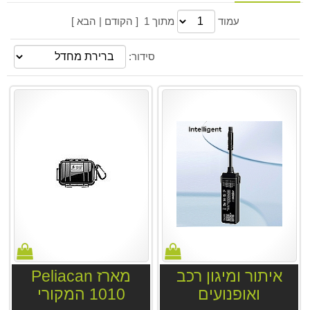
עמוד
מתוך 1 [ הקודם | הבא ]
סידור:
איתור ומיגון רכב
מארז Peliacan
ואופנועים
1010 המקורי