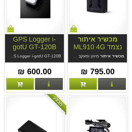
מכשיר איתור
GPS Logger i-
נצמד ML910 4G
gotU GT-120B
מכשיר איתור
מיגון ומעקב עם סוללה ומגנט חזקים ML910 4G. מנוי ללא עלות . סוללה חזקה 15-60 יום. מקלט GPS מודרני, דיוק מעשי 2.5 מטר בנסיעה. אטום למים ואבק, האזנה סמויה. מחיר המכשיר אצלינו כולל מנוי לתמיד מהיצרן.
GPS Logger i-gotU GT-120B הפופולרי בעולם. תיעוד מסלולים ברכב, בים ובאוויר בכל מקום בעולם. ללא תלות בתקשורת.. ללא תלות במנוי. מכשיר זעיר עם זמן סוללה לחודש ב
600.00 ₪
795.00 ₪
פרטים נוספים
פרטים נוספים
מבצע