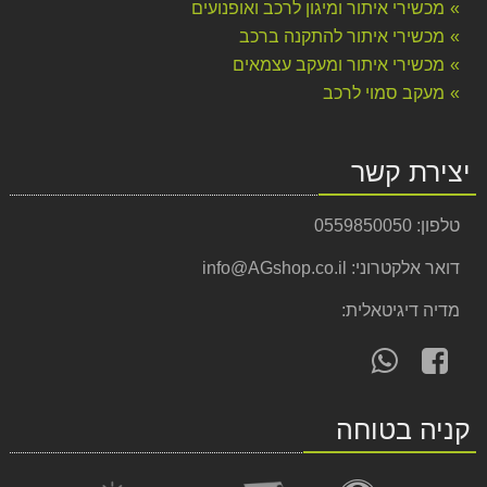
מכשירי איתור ומיגון לרכב ואופנועים
מכשירי איתור להתקנה ברכב
מכשירי איתור ומעקב עצמאים
מעקב סמוי לרכב
יצירת קשר
טלפון:
0559850050
דואר אלקטרוני:
info@AGshop.co.il
מדיה דיגיטאלית:
עקוב
פנה
אחרינו
אלינו
ב-
ב-
קניה בטוחה
WhatsApp
facebook