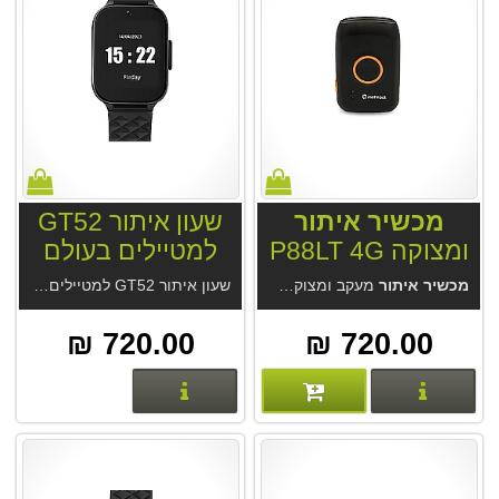
מכשיר איתור
שעון איתור GT52
ומצוקה P88LT 4G
למטיילים בעולם
מכשיר איתור
מעקב ומצוקה P88LT 4G . תוצרת Meitrack מהמובילות במכשירי איתור אישיים. מערכת איתור GPS Trace מחברת Gurtam הגדולה בעולם. לחצן המצוקה שולח הודעת מצוקה באתר, באפליקציה, בסמס ומחייג למוגדרים.
שעון איתור GT52 למטיילים בעולם. איתור מהיר ואמין במיוחד גם בתוך מבנה. שעון איתור לשימוש בעולם עם סים גלובלי. אפליקציה נוחה בעברית ללא עלות. התראות גדר וירטואלית.
720.00 ₪
720.00 ₪
פרטים נוספים
פרטים נוספים