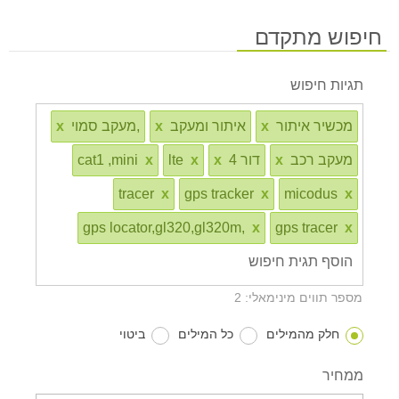
חיפוש מתקדם
תגיות חיפוש
מכשיר איתור
x
איתור ומעקב
x
,מעקב סמוי
x
מעקב רכב
x
דור 4
x
x
lte
x
cat1 ,mini
tracer
x
gps tracker
x
micodus
x
gps locator,gl320,gl320m,
x
gps tracer
x
מספר תווים מינימאלי: 2
חלק מהמילים
כל המילים
ביטוי
ממחיר