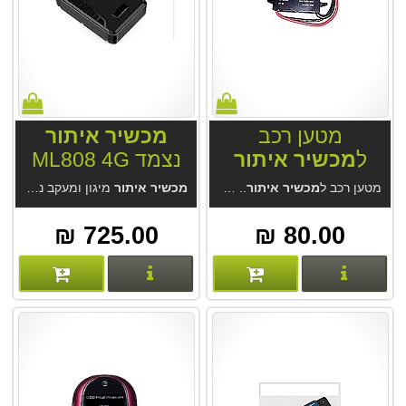
מטען רכב
מכשיר איתור
ל
מכשיר איתור
נצמד ML808 4G
מטען רכב ל
מכשיר איתור
.. מטען מתח מיוצב לחיבור קבוע למצבר 12-24V.
מכשיר איתור
מיגון ומעקב נצמד ML808 4G ללא עלות מנוי. לשימושים רבים. סוללה 15-60 יום. מקלט GPS מודרני, דיוק מעשי 2.5 מטר בנסיעה. אטום למים, האזנה סמויה. מחיר המכשיר אצלינו כולל מנוי לתמיד מהיצרן.
725.00 ₪
80.00 ₪
פרטים נוספים
פרטים נוספים