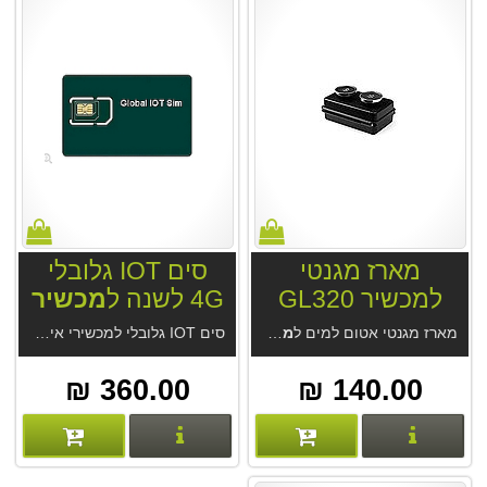
מארז מגנטי
סים IOT גלובלי
למכשיר GL320
4G לשנה ל
מכשיר
איתור
מארז מגנטי אטום למים ל
מכשיר איתור
GL320. מארז איכותי מקורי של היצרן Queclink GL-HM3G-V3 / מגנט חזק במיוחד. שטח הצמדה קטן.
סים IOT גלובלי למכשירי איתור לשימוש בעולם במחיר קבוע של 360 ש"ח לשנה. מיועד למכשירי איתור 4G תומכי Cat M1 שנרכשו מאננס גלובל . Global IOT Sim לתקשורת נתונים בתקן
360.00 ₪
140.00 ₪
פרטים נוספים
פרטים נוספים