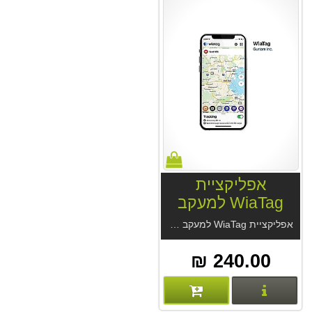
אפליקציית
WiaTag למעקב
עובדים
אפליקציית WiaTag למעקב וניהול עובדים, נהגים ואנשים בסיכון. האפליקציה הופכת את הטלפון הנייד ל
240.00 ₪
פרטים נוספים