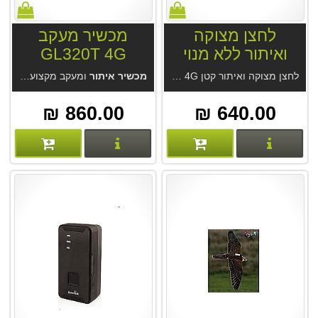
לחצן מצוקה
מכשיר מעקב
ואיתור ללא מנוי
GL320T 4G
GT28N 4G
לחצן מצוקה ואיתור קטן GT28N 4G כצמיד, בכיס, כתליון או צמוד למפתחות. אפליקציה נוחה בעברית לאיתור והתראות. ללא דמי מנוי. נשיאה כתליון, או צמיד או בכיס. איתור אמין במיוחד בבית ובחוץ.
מכשיר איתור
ומעקב מקצועי GL320T 4G. הטוב מסוגו מחברת Queclink. מעקב מקצועי לשימושים רבים. מערכת איתור החדשנית GPS Trace עם אפליקציית Ruhavik מחברת Gurtam. אופציה מארז מגנטי. אופציה סים גלובלי.
860.00 ₪
640.00 ₪
פרטים נוספים
פרטים נוספים