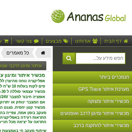
דף הבית
אודותינו
מבצעים
צור קשר
ע
דף
כל מאמרים
הבית"
איתור ומיגון לרכבי שטח
מכשיר איתור ומיגון ע
הנמכרים ביותר
אפליקציה נוחה מהיצרן ללא
סים לקוח בעלות 10 ש"ח לחודש מ 019.
מערכת איתור GPS Trace
מכשיר עצמאי סוללה ל 15-30 יום
אופציה חיבור למצבר 12/24V ואז אין צורך בהטענה.
מכשירי איתור ומצוקה
אם המצבר ינותק או יתרוק
מכשיר קטן יחסית. מגנט הצמ
מעקב בזמן אמת, צפייה בהי
מכשירי איתור ומיגון לרכב ואופנועים
התראות רעידה באפליקציה ובח
התראה על יציאה מכל חנייה 
מכשירי איתור להתקנה ברכב
שיתוף מעקב חי באמצעות של