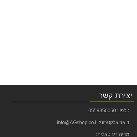
יצירת קשר
טלפון:
0559850050
דואר אלקטרוני:
info@AGshop.co.il
מדיה דיגיטאלית: