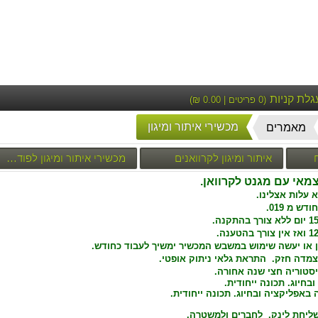
גלת קניות
(
0
פריטים |
0.00
₪)
מכשירי איתור ומיגון
מאמרים
איתור ומיגון לקרוואנים
מכשירי איתור ומיגון לפודטרקס - עגלות קפה
צמאי עם מגנט
לקרוואן.
 עלות אצלינו.
ללא צורך בהתקנה.
ן
או יעשה שימוש במשבש המכשיר ימשיך לעבוד
כחודש.
דה חזק. התראת גלאי ניתוק אופטי.
סטוריה חצי שנה אחורה.
יוג. תכונה ייחודית.
באפליקציה ובחיוג.
תכונה ייחודית.
יחת לינק. לחברים ולמשטרה.