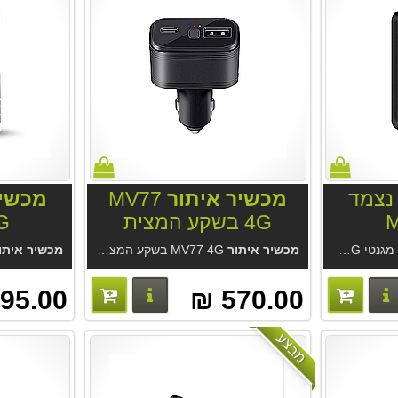
צמד
מכשיר איתור
MV77
מכשיר
M
4G בשקע המצית
G
צן מצוקה, האזנה סמויה. מחיר המכשיר אצלינו כולל מנוי לתמיד מהיצרן.
מכשיר איתור
MV77 4G בשקע המצית משמש כמטען USB וכמכשיר מעקב איכותי. אפליקציה נוחה ללא עלות מהיצרן. אופציה: מערכת איתור מקצועית GPS-Trace מחברת Gurtam הגדולה בעולם לניהול צי רכב.
מכשיר איתו
פרטים נוספים
פרטים נוספים
95.00 ₪
570.00 ₪
מבצע