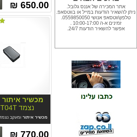
650.00 ₪
אתר המכירה של אננס גלובל.
ניתן להשאיר הודעות במייל או בווטסאפ.
טלפון\ווטסאפ אנושי 0559850050.
זמינים א-ה 10:00-17:00 .
אפשר להשאיר הודעות 24/7.
מכשיר איתור
ו
נצמד AGT04T
מכשיר איתור
ומעקב נצמד AGT04T. מכשיר עצמאי עם סוללה פנימית חזקה 10AH. מארז מגנטי נצמד אטום למים. בשילוב מערכת איתור GPS Trace הנוחה והאטרקטיבית במחיר. מיועד למעקב בזמן אמת או כמכשיר
770.00 ₪