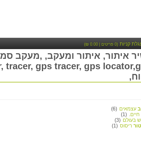
גלת קניות
(
0
פריטים |
0.00
₪)
ח,
ב
עצמאים
(6)
חיים.
(1)
ש בעולם
(3)
ור
ריסוס
(1)