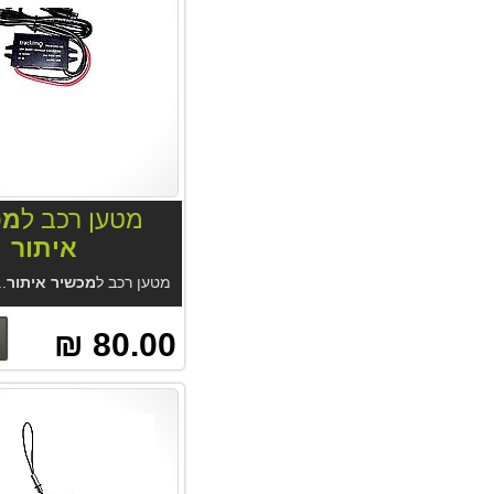
מטען רכב ל
מכ
איתור
מטען רכב ל
מכשיר איתור
.. מט
80.00 ₪