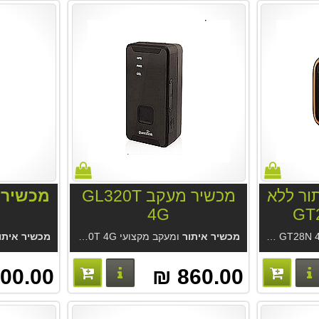
ור ללא
מכשיר מעקב GL320T
מכשיר 
4G
לחצן מצוקה ואיתור קטן GT28N 4G כצמיד, בכיס, כתליון או צמוד למפתחות. אפליקציה נוחה בעברית לאיתור והתראות. ללא דמי מנוי. נשיאה כתליון, או צמיד או בכיס. איתור אמין במיוחד בבית ובחוץ.
מכשיר איתור
ומעקב מקצועי GL320T 4G. הטוב מסוגו מחברת Queclink. מעקב מקצועי לשימושים רבים. מערכת איתור החדשנית GPS Trace עם אפליקציית Ruhavik מחברת Gurtam. אופציה מארז מגנטי. אופציה סים גלובלי.
מכשיר איתו
פרטים נוספים
פרטים נוספים
00.00 ₪
860.00 ₪