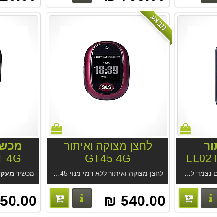
מבצע
ור
לחצן מצוקה ואיתור
מכשי
GT45 4G
ציה. לא מגושם נוח להצמדה. אטום למים. בשילוב מערכת האיתור GPS Trace של Gurtam הגדולה בעולם.
לחצן מצוקה ואיתור ללא דמי מנוי GT45. אפליקציה נוחה בעברית לאיתור והתראות. נשיאה כתליון או בכיס או צמוד למפתחות. איתור בבית ובחוץ.
מכשיר
מעקב
פרטים נוספים
פרטים נוספים
50.00 ₪
540.00 ₪