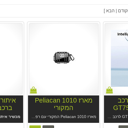
רכב
מארז Peliacan 1010
איתור 
המקורי
ברכב 10T 4G
טרקטור
מארז Peliacan 1010 המקורי עם רפידת הגנה פנימית למידות
מכשיר איתו
ונים קטנועים ואופנועים. אפליקציה נוחה מהיצרן ללא עלות