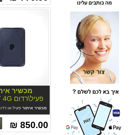
מכשיר אית
פעיל\רדום LL02T 4G
מכשיר איתור
פעיל או רדום נצמד לרכב ונגררים LL02T 4G . מיועד למעקב צמוד בזמן אמת או כמכשיר רדום לשנתיים. העברה ממצב רדום לפעיל דרך האפליק
850.00 ₪