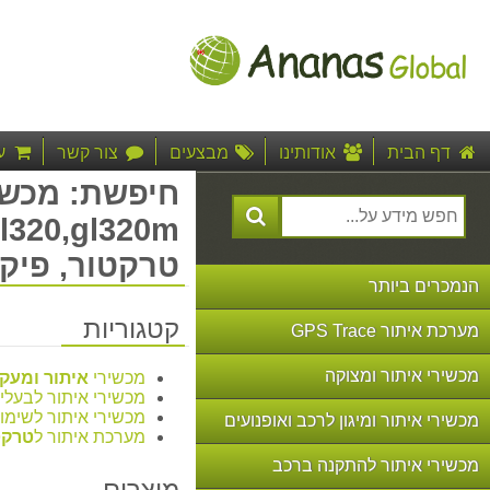
דף הבית
אודותינו
מבצעים
צור קשר
ע
טרקטור, פיקו
הנמכרים ביותר
קטגוריות
מערכת איתור GPS Trace
מכשירי איתור ומצוקה
מכשירי
איתור ומעק
מכשירי איתור לבעלי 
מכשירי איתור לשימו
מכשירי איתור ומיגון לרכב ואופנועים
מערכת איתור ל
טרקט
מכשירי איתור להתקנה ברכב
מוצרים