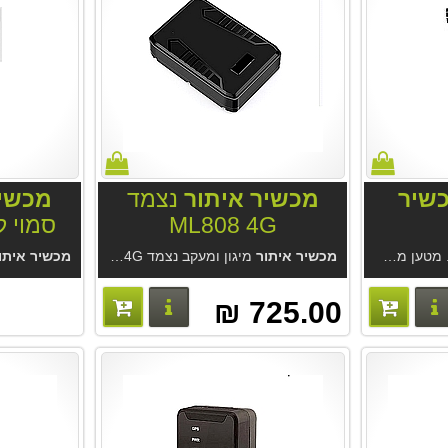
שיר
מכשיר איתור
נצמד
מכשיר
ML808 4G
ען מתח מיוצב לחיבור קבוע למצבר 12-24V.
מכשיר איתור
מיגון ומעקב נצמד ML808 4G ללא עלות מנוי. לשימושים רבים. סוללה 15-60 יום. מקלט GPS מודרני, דיוק מעשי 2.5 מטר בנסיעה. אטום למים, האזנה סמויה. מחיר המכשיר אצלינו כולל מנוי לתמיד מהיצרן.
מכשיר איתו
פרטים נוספים
פרטים נוספים
725.00 ₪