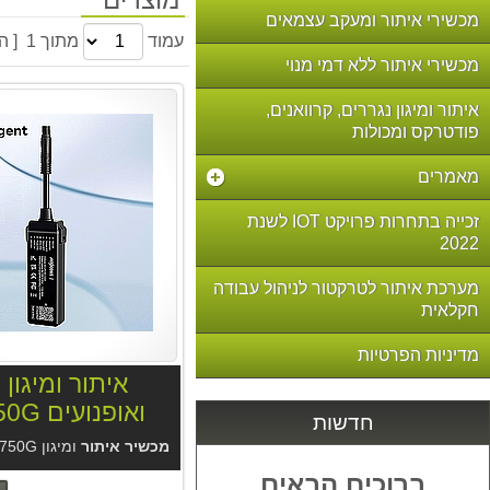
מכשירי איתור ומעקב עצמאים
עמוד
מתוך 1 [ הקודם | הבא ]
מכשירי איתור ללא דמי מנוי
איתור ומיגון נגררים, קרוואנים,
פודטרקס ומכולות
מאמרים
זכייה בתחרות פרויקט IOT לשנת
2022
מערכת איתור לטרקטור לניהול עבודה
חקלאית
מדיניות הפרטיות
איתור ומיגון 
ואופנועים GT750G
חדשות
מכשיר איתור
ומיגון GT750G לרכב
ברוכים הבאים