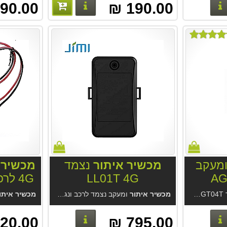
פרטים נוספים
פרטים נוספים
90.00 ₪
190.00 ₪
מעקב
מכשיר איתור
נצמד
מכשיר 
LL01T 4G
4G לרכב חשמלי בעסק
 רדום לזמן ארוך.
מכשיר איתור
ומעקב נצמד לרכב ונגררים LL01T 4G. סוללה חזקה 10AH.מארז מגנטי אטום למים. מערכת איתור GPS Trace מחברת Gurtam הגדולה בעולם בניהול צי רכב. דמי מנוי נמוכים ידועים וזהים לכולם דרך האפליקציה וישירות ל- Gurtam..
מכשיר איתו
פרטים נוספים
פרטים נוספים
20.00 ₪
795.00 ₪