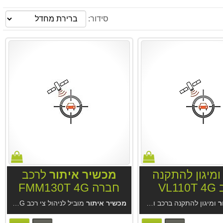
סידור:
ומיגון להתקנה
מכשיר איתור
לרכב
VL1
חברה FMM130T 4G
ר
מכשיר איתור
ומיגון להתקנה ברכב ואופנועים VL110T 4G. מכשיר מחברת Jimi-Concox הגדולה בסין. מערכת איתור GPS Trace מחברת Gurtam הגדולה בעולם בניהול צי רכב. אצלינו בשילוב מערכת איתור GPS Trace עם אפליקציית Ruhavik ללקוח הפרטי ולעסקים עד 30 רכבים.
מכשיר איתור
מוביל לניהול צי רכב Teltonika FMM130T 4G. מחברת Teltonika האירופאית המובילה בעולם. בשילוב מערכת איתור GPS Trace מחברת Gurtam הגדולה בעולם בניהול צי רכב. מערכת איתור GPS Trace האטרקטיבית לעסקים קטנים.
. התראות מיגון באפליקציה בסמס ובחיוג. מכשיר איכותי אטום למים ואבק.
וסוללה. אריזה מוקשחת ואטומה לתנאי שטח קשים. מארז איכותי מקורי של con