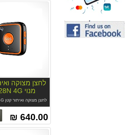
לחצן מצוקה ואית
מנוי GT28N 4G
640.00 ₪