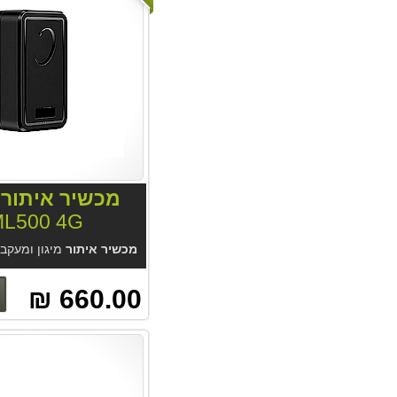
מכשיר איתור
נ
L500 4G
מכשיר איתור
מיגון ומעקב מגנטי ML500 4G לשימושים רבים. סוללה 10-35 יום. מקלט GPS מודרני, דיוק מעשי 2.5 מטר בנסיעה. אטום למים, לח
660.00 ₪