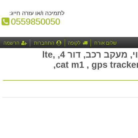
לתמיכה ו/או עזרה חייג:
טלפון:
0559850050
שלום אורח
לקופה
התחברות
הרשמה
חיפשת: מכשיר איתור, איתור ומעקב, ,מעקב סמוי, מעקב רכב, דור 4, lte,
cat m1 , gps tracker, tracer, gps tracer, gps locator,gl320,gl320m,