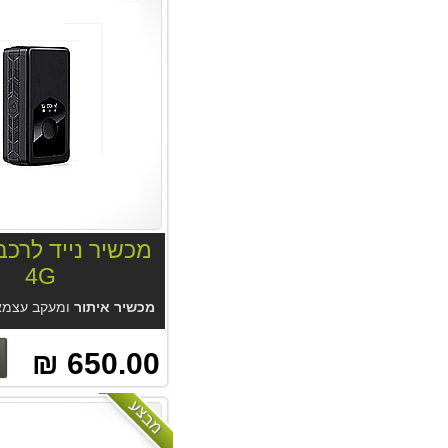
4G
מכשיר איתור
ומעקב עצמאי קטן ונייד לרכב MP90 4G. אפליקציה נוחה ללא עלות מנוי. לשימושים רבים. סוללה לשבוע-שבועיים. מקלט GPS מוד
650.00 ₪
מבצע