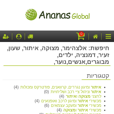
0
עגלת
דף
לקופה
התחבר
ה
קטגוריות
קניות
הבית
חיפשת: אלצהימר, מצוקה, איתור, שעון,
זעיר, דמנציה, ילדים,
מבוגרים,אנשים,נוער,
קטגוריות
איתור
ומיגון נגררים, קרוואנים, פודטרקס ומכולות
(4)
איתור
וניהול ציי רכב ושליחויות
(0)
לחצני
מצוקה
ו
איתור
(4)
מכשירי
איתור
ומיגון לרכב ואופנועים
(4)
מכשירי
איתור
ומעקב עצמאים
(6)
מכשירי
איתור
ו
מצוקה
(4)