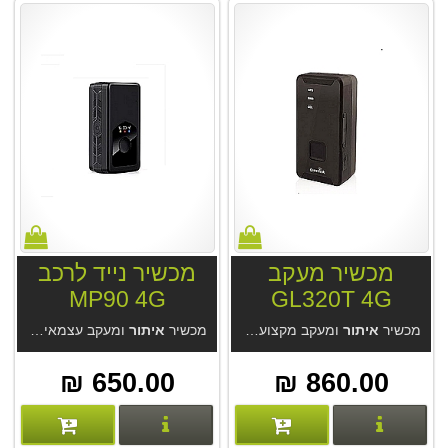
מכשיר מעקב
מכשיר נייד לרכב
MP90 4G
GL320T 4G
מכשיר
איתור
ומעקב מקצועי GL320T 4G. הטוב מסוגו מחברת Queclink. מעקב מקצועי לשימושים רבים. מערכת
מכשיר
איתור
ומעקב עצמאי קטן ונייד לרכב MP90 4G. אפליקציה נוחה ללא עלות מנוי. לשימושים רבים. סוללה לשבוע-שבועיים. מקלט GPS מודרני, דיוק מעשי 2.5 מטר בנסיעה. האזנה סמויה. מחיר המכשיר אצלינו כולל מנוי לתמיד מהיצרן.
650.00 ₪
860.00 ₪
פרטים נוספים
פרטים נוספים