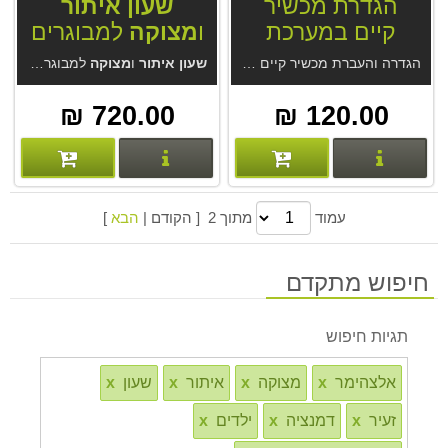
הגדרת מכשיר
שעון
איתור
קיים במערכת
ו
מצוקה
למבוגרים
איתור
GPS Trace
GT52 4G.
הגדרה והעברת מכשיר קיים למערכת
שעון
איתור
GPS Trace. המערכת מחברת Gurtam הגדולה בעולם ב
איתור
ו
מצוקה
למבוגרים GT52 4G.
720.00 ₪
120.00 ₪
פרטים נוספים
פרטים נוספים
עמוד
מתוך 2 [ הקודם |
הבא
]
חיפוש מתקדם
תגיות חיפוש
אלצהימר
x
מצוקה
x
איתור
x
שעון
x
זעיר
x
דמנציה
x
ילדים
x