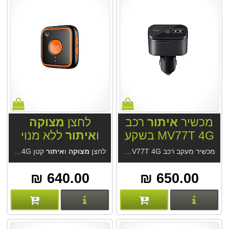
מכשיר
איתור
רכב
לחצן
מצוקה
MV77T 4G בשקע
ו
איתור
ללא מנוי
המצית
GT28N 4G
מכשיר מעקב רכב MV77T 4G בשקע המצית. משמש כמטען USB וכמכשיר מעקב מקצועי. אצלנו בשילוב מערכת
לחצן
מצוקה
ו
איתור
קטן GT28N 4G כצמיד, בכיס, כתליון או צמוד למפתחות. אפליקציה נוחה בעברית ל
640.00 ₪
650.00 ₪
פרטים נוספים
פרטים נוספים