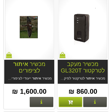
מכשיר מעקב
מכשיר
איתור
לטרקטור GL320T
לציפורים
4G
מכשיר
איתור
לטרקטור לפיקוח חקלאי GL320T 4G. לשילוב במערכת פארם מנגר או במערכת GPS-Trace. מכשיר הטוב מסוגו מחברת Queclink. מערכת
מכשיר
איתור
ייעודי לציפורים. המכשיר הקטן ביותר עם זמן סוללה של חודש בתיזמון.
1,600.00 ₪
860.00 ₪
פרטים נוספים
פרטים נוספים