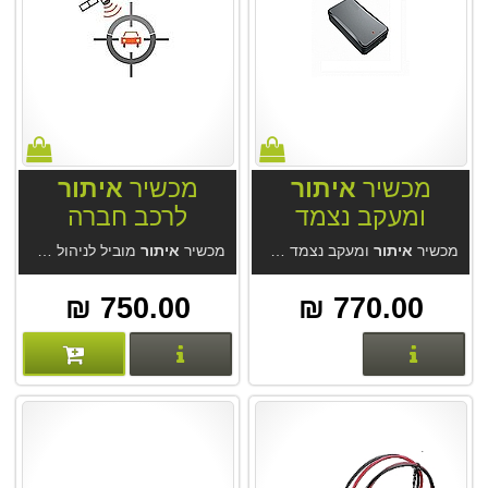
מכשיר
איתור
מכשיר
איתור
ומעקב נצמד
לרכב חברה
FMM130T 4G
AGT04T
מכשיר
איתור
ומעקב נצמד AGT04T. מכשיר עצמאי עם סוללה פנימית חזקה 10AH. מארז מגנטי נצמד אטום למים. בשילוב מערכת
מכשיר
איתור
מוביל לניהול צי רכב Teltonika FMM130T 4G. מחברת Teltonika האירופאית המובילה בעולם. בשילוב מערכת
750.00 ₪
770.00 ₪
פרטים נוספים
פרטים נוספים