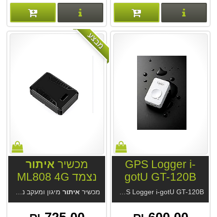
פרטים נוספים
פרטים נוספים
מבצע
GPS Logger i-
מכשיר
איתור
gotU GT-120B
נצמד ML808 4G
GPS Logger i-gotU GT-120B הפופולרי בעולם. תיעוד מסלולים ברכב, בים ובאוויר בכל מקום בעולם. ללא תלות בתקשורת.. ללא תלות במנוי. מכשיר
מכשיר
איתור
מיגון ומעקב נצמד ML808 4G ללא עלות מנוי. לשימושים רבים. סוללה 15-60 יום. מקלט GPS מודרני, דיוק מעשי 2.5 מטר בנסיעה. אטום למים, האזנה סמויה. מחיר המכשיר אצלינו כולל מנוי לתמיד מהיצרן.