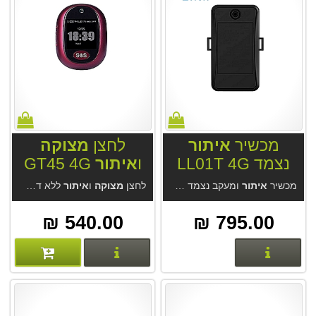
מכשיר
איתור
לחצן
מצוקה
נצמד LL01T 4G
ו
איתור
GT45 4G
מכשיר
איתור
ומעקב נצמד לרכב ונגררים LL01T 4G. סוללה חזקה 10AH.מארז מגנטי אטום למים. מערכת
לחצן
מצוקה
ו
איתור
ללא דמי מנוי GT45. אפליקציה נוחה בעברית ל
540.00 ₪
795.00 ₪
פרטים נוספים
פרטים נוספים