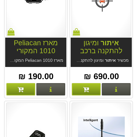
איתור
ומיגון
מארז Peliacan
להתקנה ברכב
1010 המקורי
VL110T 4G
מכשיר
איתור
ומיגון להתקנה ברכב ואופנועים VL110T 4G. מכשיר מחברת Jimi-Concox הגדולה בסין. מערכת
מארז Peliacan 1010 המקורי עם רפידת הגנה פנימית למידות מכשיר
190.00 ₪
690.00 ₪
פרטים נוספים
פרטים נוספים