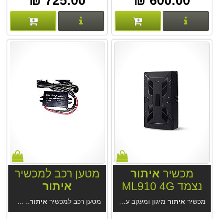
725.00 ₪
600.00 ₪
פרטים נוספים
פרטים נוספים
מכשיר
איתור
מטען רכב למכשיר
נצמד ML910 4G
איתור
מכשיר
איתור
מיגון ומעקב עם סוללה ומגנט חזקים ML910 4G. מנוי ללא עלות . סוללה חזקה 15-60 יום. מקלט GPS מודרני, דיוק מעשי 2.5 מטר בנסיעה. אטום למים ואבק, האזנה סמויה. מחיר המכשיר אצלינו כולל מנוי לתמיד מהיצרן.
מטען רכב למכשיר
איתור
.. מטען מתח מיוצב לחיבור קבוע למצבר 12-24V.