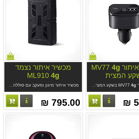
ור MV77
4g
מכשיר איתור נצמד
קע המצית
4g
ML910
M
4g
בשקע המצית משמש כמטען USB וכמכשיר מעקב איכותי. אפליקציה נוחה ללא עלות מהיצרן. אופציה: מערכת איתור מקצועית GPS-Trace מחברת Gurtam הגדולה בעולם לניהול
מכשיר איתור מיגון ומעקב עם סוללה ומגנט חזקים ML910
פרטים נוספים
פרטים נו
795.00 ₪
5