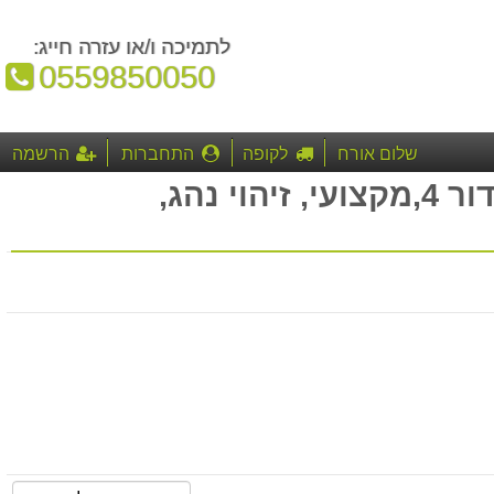
לתמיכה ו/או עזרה חייג:
טלפון:
0559850050
שלום אורח
לקופה
התחברות
הרשמה
חיפשת: איתור רכב, מעקב רכב, איתור רכב, 4g, דור 4,מקצועי, זיהוי נהג,