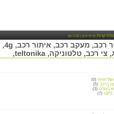
גלת קניות
(
0
פריטים |
0.00
₪)
רכב, טלטוניקה, teltonika,
ושליחויות
(0)
נה ברכב
(5)
ש בעולם
(3)
(7)