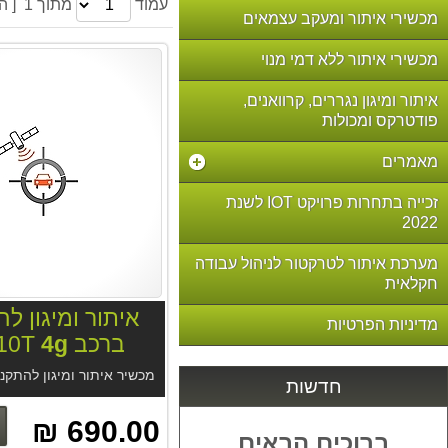
עמוד
מתוך 1 [ הקודם | הבא ]
מכשירי איתור ומעקב עצמאים
מכשירי איתור ללא דמי מנוי
איתור ומיגון נגררים, קרוואנים,
פודטרקס ומכולות
מאמרים
זכייה בתחרות פרויקט IOT לשנת
2022
מערכת איתור לטרקטור לניהול עבודה
חקלאית
איתור ומיגון ל
מדיניות הפרטיות
ברכב VL110T
4g
חדשות
690.00 ₪
ברוכים הבאים