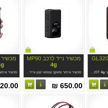
מכשיר נייד לרכב MP90
מכשיר א
4g
4g
4g
מכשיר איתור ומעקב מקצועי GL320T
. הטוב מסוגו מחברת Queclink. מעקב מקצועי לשימושים רבים. מערכת איתור החדשנית GPS Trace עם אפליקציית Ruhavik מחברת Gurtam. אופציה מארז מגנטי. אופציה סים גלובלי.
מכשיר איתור ומעקב עצמאי קטן ונייד לרכב MP90
4g
. אפליקציה
פרטים נוספים
פרטים נוספים
20.00 ₪
650.00 ₪