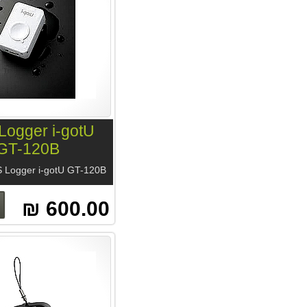
Logger i-gotU
GT-120B
600.00 ₪