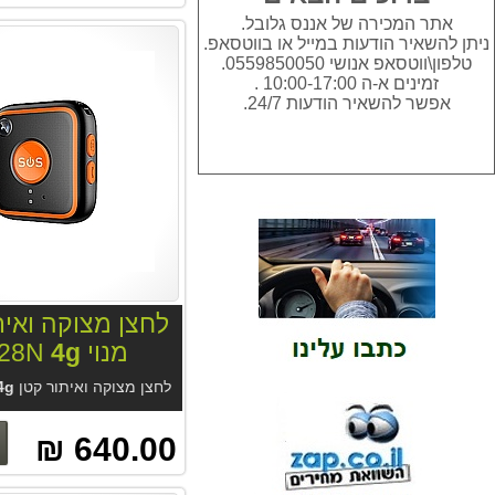
אתר המכירה של אננס גלובל.
ניתן להשאיר הודעות במייל או בווטסאפ.
טלפון\ווטסאפ אנושי 0559850050.
זמינים א-ה 10:00-17:00 .
אפשר להשאיר הודעות 24/7.
לחצן מצוקה ואית
מנוי GT28N
4g
לחצן מצוקה ואיתור קטן GT28N
4g
640.00 ₪