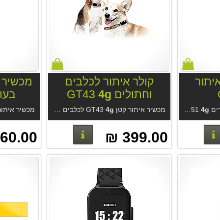
יתור
קולר איתור לכלבים
מכשיר א
וחתולים GT43
4g
בעולם 
4g
לחצן מצוקה ואיתור למבוגרים GT51
מכשיר איתור קטן GT43
4g
לכלבים וחתולים. איתור איכותי בזמן אמת בחוץ ובסביבה בנויה. יצרן מוביל. אפליקציה נוחה בעברית. מכשיר אטום למים IP67.
. אפליקציה נוחה בעברית ללא מנוי. התראות מצוקה למשפחה. סוללה חזקה 1000mah. כפול ממכשירים דומים. למבוגרים ואנשים בסיכון. גלאי נפילה עם כיוון רגישות. יפה, קטן, נוח, איכותי, אטום 
פרטים נוספים
פרטים נוספים
60.00 ₪
399.00 ₪