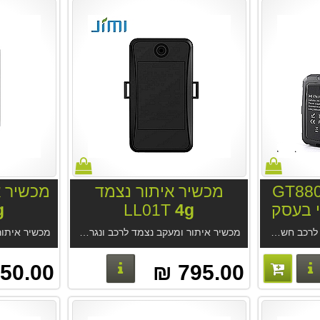
מכשיר איתור נצמד
מכשיר א
 בעסק
4g
LL01T
g
ב חשמלי בעסק. מתאים במיוחד לרכב חשמלי ולרכב רגיל. התקנה קלה ברכב חשמלי ורגיל. חיבור 2 חוטים בלבד למתח. מזהה מנוע דולק. מערכת איתור מקצועית GPS-Trace עם אפליקציית Ruhavik המודרנית.
מכשיר איתור ומעקב נצמד לרכב ונגררים LL01T
4g
. סוללה חזקה 10AH.מארז מגנטי אטום למים. מערכ
פרטים נוספים
פרטים נוספים
50.00 ₪
795.00 ₪