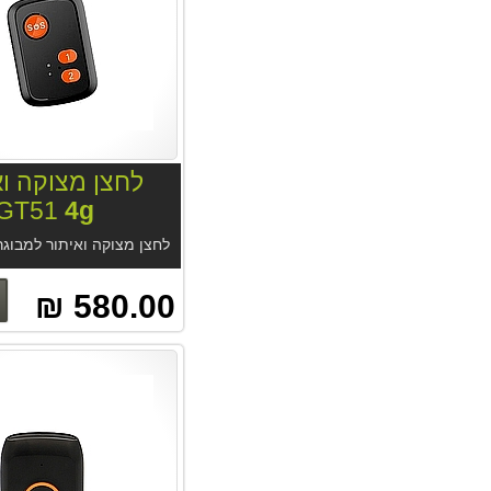
לחצן מצוקה וא
GT51
4g
580.00 ₪