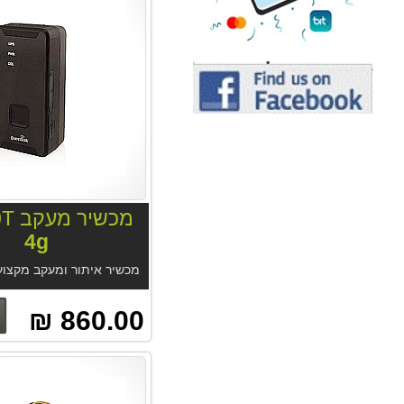
מכשיר מעקב GL320T
4g
860.00 ₪