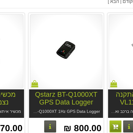
התקנה
Qstarz BT-Q1000XT
מכשיר
GPS Data Logger
נצמד T
מכשיר איתור ומיגון להתקנה ברכב ואופנועים VL110T
4g
. מכשיר מחברת Jimi-Concox הגדולה בסין. מערכת איתור GPS Trace מחברת Gurtam הגדולה בעולם בניהול
Qstarz BT-Q1000XT 1Hz GPS Data Logger. גיפיאס לוגר לדגימה מהירה ומדוייקת ברמה הכי גבוהה. תיעוד מסלול ביבשה, בים ובאוויר בכל מקום בעולם.
פרטים נוספים
פרטים נוספים
70.00 ₪
800.00 ₪