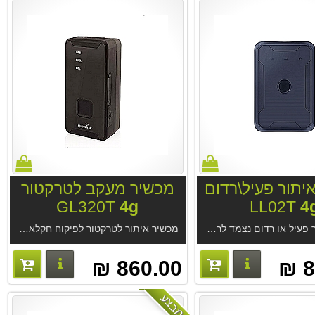
יתור פעיל\רדום
מכשיר מעקב לטרקטור
GL320T
4g
LL02T
4
ת איתור GPS Trace מחברת Gurtam הגדולה בעולם בניהול
מכשיר איתור פעיל או רדום נצמד לרכב ונגררים LL02T
4g
מכשיר איתור לטרקטור לפיקוח חקלאי GL320T
4g
. מיועד למעקב צמוד בזמן אמת או כמ
פרטים נוספים
פרטים נו
860.00 ₪
8
מבצע