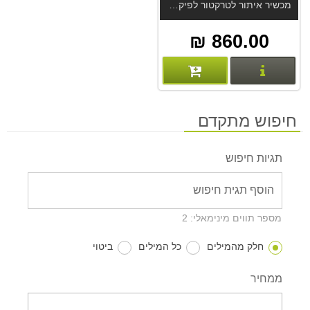
4G
מכשיר איתור לטרקטור לפיקוח חקלאי GL320T 4G. לשילוב במערכת פארם מנגר או במערכת GPS-Trace. מכשיר הטוב מסוגו מחברת Queclink. מערכת איתור GPS-Trace מחברת Gurtam.
860.00 ₪
פרטים נוספים
חיפוש מתקדם
תגיות חיפוש
מספר תווים מינימאלי: 2
חלק מהמילים
כל המילים
ביטוי
ממחיר