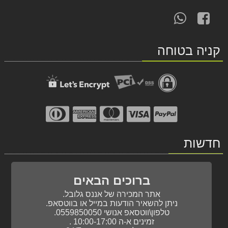
עקוב
פנה
אחרינו
אלינו
ב-
ב-
קניה בטוחה
WhatsApp
facebook
חדשות
ברוכים הבאים
אתר המכירה של אננס גלובל.
ניתן להשאיר הודעות במייל או בווטסאפ.
טלפון\ווטסאפ אנושי 0559850050.
זמינים א-ה 10:00-17:00 .