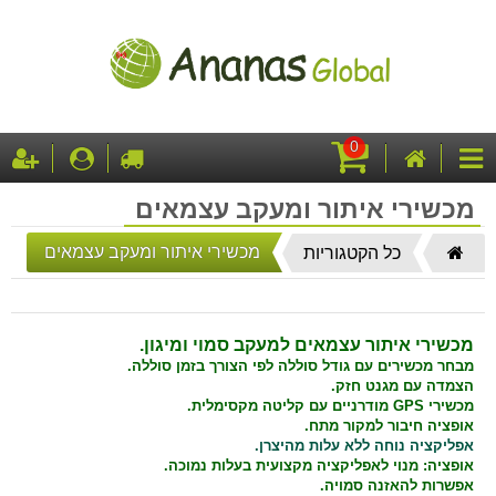
0
עגלת
דף
לקופה
התחבר
ה
קטגוריות
קניות
הבית
מכשירי איתור ומעקב עצמאים
דף
מכשירי איתור ומעקב עצמאים
כל הקטגוריות
הבית
מכשירי איתור עצמאים למעקב סמוי ומיגון.
מבחר מכשירים עם גודל סוללה לפי הצורך בזמן סוללה.
הצמדה עם מגנט חזק.
מכשירי GPS מודרניים עם קליטה מקסימלית.
אופציה חיבור למקור מתח.
אפליקציה נוחה ללא עלות מהיצרן.
אופציה: מנוי לאפליקציה מקצועית בעלות נמוכה.
אפשרות להאזנה סמויה.