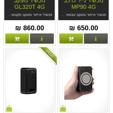
מכשיר נייד לרכב
מכשיר מעקב
GL320T 4G
MP90 4G
מכשיר איתור ומעקב עצמאי קטן ונייד לרכב MP90 4G. אפליקציה נוחה ללא עלות מנוי. לשימושים רבים. סוללה לשבוע-שבועיים. מקלט GPS מודרני, דיוק מעשי 2.5 מטר בנסיעה. האזנה סמויה. מחיר המכשיר אצלינו כולל מנוי לתמיד מהיצרן.
מכשיר איתור ומעקב מקצועי GL320T 4G. הטוב מסוגו מחברת Queclink. מעקב מקצועי לשימושים רבים. מערכת איתור החדשנית GPS Trace עם אפליקציית Ruhavik מחברת Gurtam. אופציה מארז מגנטי. אופציה סים גלובלי.
860.00 ₪
650.00 ₪
פרטים נוספים
פרטים נוספים
מבצע