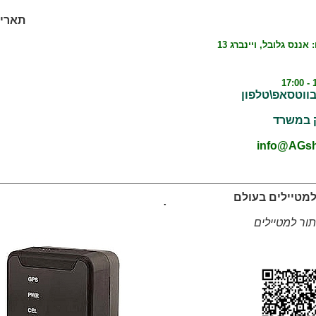
תאריך: /2026
כתובת למשלוחים: אננס גלובל, ויינברג 13
בווטסאפ\טלפון
ק במשרד
למטיילים בעולם
ור למטיילים