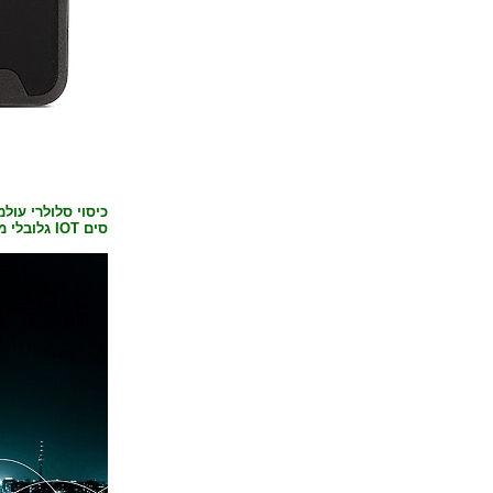
כיסוי סלולרי עולמי בתקן IOT המודרני Cat -M1 . ת
סים IOT גלובלי מאתנו עם אחריות כוללת .