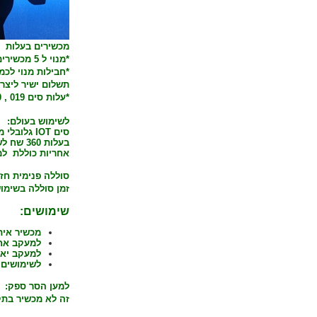
מכשירים בעלות 3 יורו לחודש. 1 יורו למכשיר.
*מנוי ל 5 מכשירים בעלות 5 יורו לחודש. 1 יורו למכשיר.
*חבילות מנוי לכמויות עד 30 מכשירים. 5
תשלום ישיר ליצר
*עלות סים 019 , 10 ש"ח לחודש. תשלום ישיר ל 019.
לשימוש בעולם:
סים IOT גלובלי
מ
בעלות 360 שח לשנה בלבד.
אחריות כוללת
למ
סוללה פנימית חזקה נט
זמן סוללה בשימוש קבוע 4-7 ימים כתלות בקצב 
שימושים:
מכשיר אית
למעקב אחר
למעקב יאכ
לשימושים 
למען הסר ספק
:
זה לא מכשיר בתקש