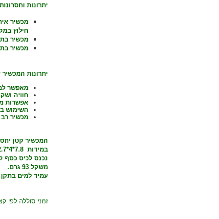
יתרונות וחסרונות 
מכשיר איתו
חילוץ במק
מכשיר בתק
מכשיר בתק
יתרונות המכשיר ע
מאפשר למש
חוויה ושק
אפשרות מע
השימוש בס
מכשיר רב 
המכשיר קטן יחסי
במידות
7.8*4*2.7 ס"מ.
נכנס לכיס כסף קט
משקל 93 גרם.
עמיד למים בתקן IPX5.
זמני סוללה לפי קצ