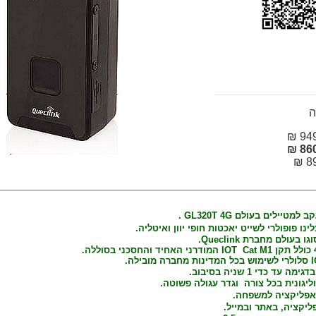
ה
949
860
89
קב למטיילים בעולם
4G .
GL320T
ו פופולרי לשייט יאכטות חופי יוון ואיטליה.
בעולם מחברת Queclink.
ד כדי 1 שניה בסיבוב.
וליגונית בכל צורה וגדר עגולה פשוטה.
פליקציה למשפחה.
יקציה, באתר ובמייל.