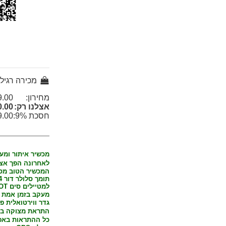
מכירה רגיל
מחירון:
.00 ₪
אצלנו רק:
.00 ₪
חסכת 9%:
.00 ₪
מכשיר איתור ומע
לאחרונה הפך אצלינ
המכשיר
הטוב מסוגו 
תומך סלולר דור 4 כולל תקן IOT Cat M1 המודרני האחיד והחסכני בסוללה.
למטיילים סים IOT סלולרי לשימוש בכל המדינות מחברה מובילה.
מעקב בזמן אמת בדגימה ע
גדר ווירטואלית פ
התראת מצוקה בא
כל ההתראות באפל