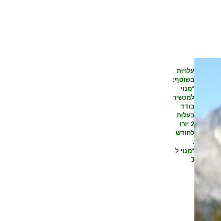
עלויות
בשוטף:
*מנוי
למכשיר
בודד
בעלות
2 יורו
לחודש
.
*מנוי ל
3